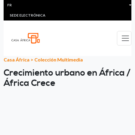
HEADER MENU
Aller au contenu principal
FR
MULTIMEDIA
FAQS
#ÁFRICAESNOTICIA
Lis
SEDE ELECTRÓNICA
Casa África
>
Colección Multimedia
Crecimiento urbano en África /
África Crece