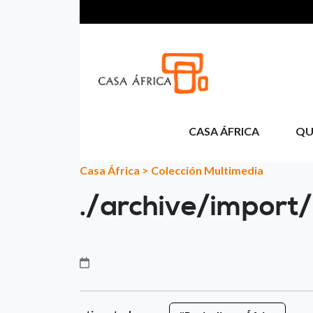
Aller au contenu principal
CASA ÁFRICA
QU
Casa África
>
Colección Multimedia
./archive/import