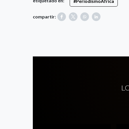
etiquetado en:
#PeriodismoÁfrica
compartir:
L