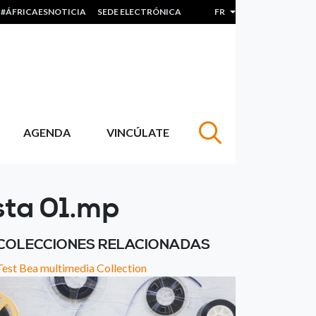
#ÁFRICAESNOTICIA
SEDE ELECTRÓNICA
FR
Lister les actions sup
AGENDA
VINCÚLATE
sta 01.mp
COLECCIONES RELACIONADAS
Test Bea multimedia Collection