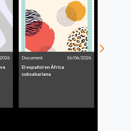
/2026
Document
16/06/2026
Document
iva
El español en África
Informe CEA
subsahariana