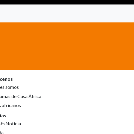
cenos
es somos
amas de Casa África
s africanos
ias
aEsNoticia
da