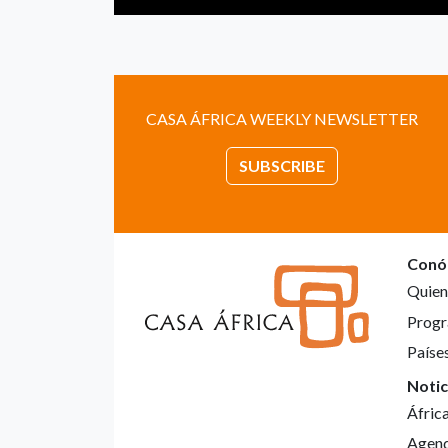
CASA ÁFRICA WEEKLY NEWSLETTER
SUBSCRIBE
Conó
Quien
Progr
Paíse
Notic
Áfric
Agen