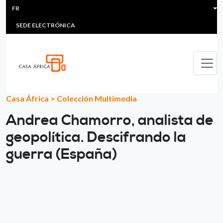
HEADER MENU
Aller au contenu principal
FR
MULTIMEDIA
FAQS
#ÁFRICAESNOTICIA
Lis
SEDE ELECTRÓNICA
Casa África
>
Colección Multimedia
Andrea Chamorro, analista de
geopolítica. Descifrando la
guerra (España)