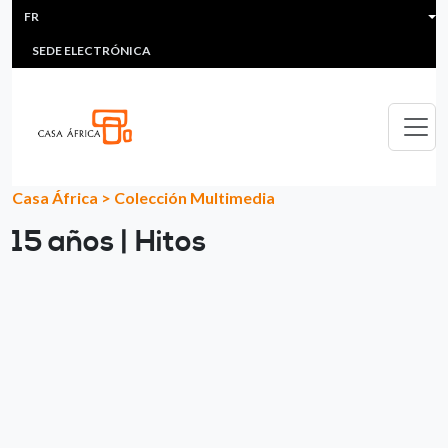
HEADER MENU
Aller au contenu principal
FR
MULTIMEDIA
FAQS
#ÁFRICAESNOTICIA
Lis
SEDE ELECTRÓNICA
Casa África
>
Colección Multimedia
15 años | Hitos