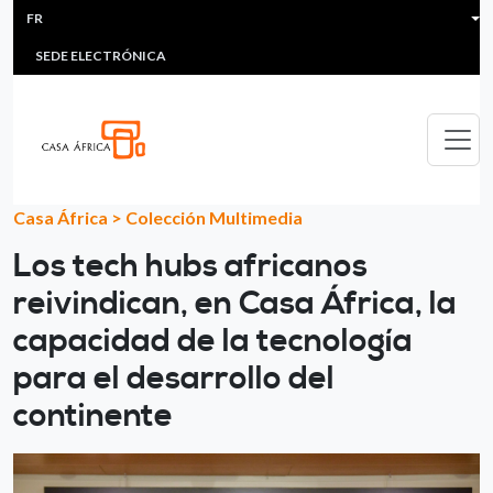
HEADER MENU
Aller au contenu principal
FR
MULTIMEDIA
FAQS
#ÁFRICAESNOTICIA
Lis
SEDE ELECTRÓNICA
Casa África
>
Colección Multimedia
Los tech hubs africanos
reivindican, en Casa África, la
capacidad de la tecnología
para el desarrollo del
continente