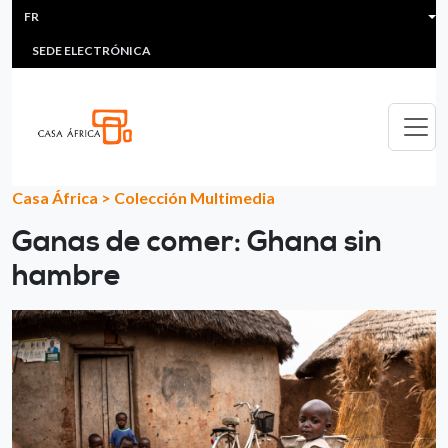
HEADER MENU
Aller au contenu principal
FR
MULTIMEDIA
FAQS
#ÁFRICAESNOTICIA
Lis
SEDE ELECTRÓNICA
Casa África
>
Colección Multimedia
Ganas de comer: Ghana sin
hambre