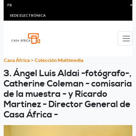
HEADER MENU
Aller au contenu principal
FR
MULTIMEDIA
FAQS
#ÁFRICAESNOTICIA
Lis
SEDE ELECTRÓNICA
Casa África
>
Colección Multimedia
3. Ángel Luis Aldai -fotógrafo-,
Catherine Coleman - comisaria
de la muestra - y Ricardo
Martínez - Director General de
Casa África -