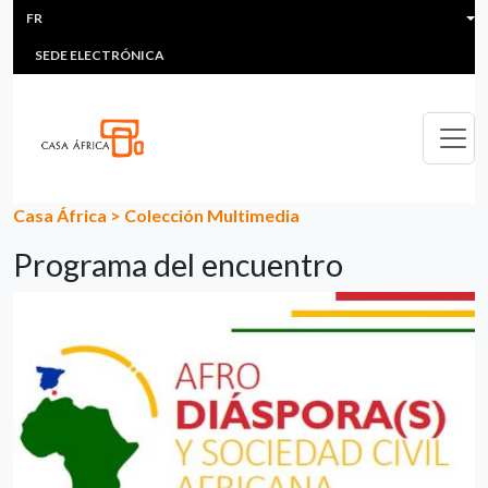
HEADER MENU
Aller au contenu principal
FR
MULTIMEDIA
FAQS
#ÁFRICAESNOTICIA
Lis
SEDE ELECTRÓNICA
Casa África
>
Colección Multimedia
Programa del encuentro