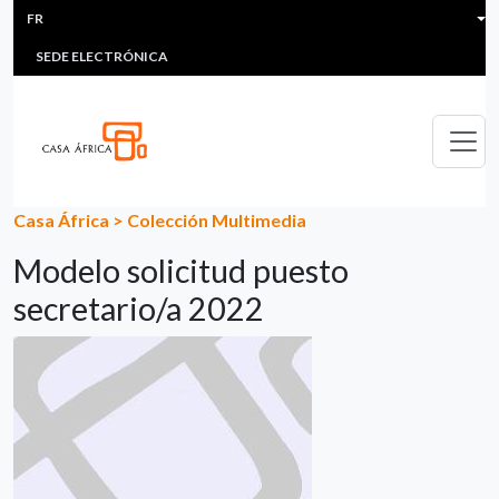
HEADER MENU
Aller au contenu principal
FR
MULTIMEDIA
FAQS
#ÁFRICAESNOTICIA
Lis
SEDE ELECTRÓNICA
Casa África
>
Colección Multimedia
Modelo solicitud puesto
secretario/a 2022