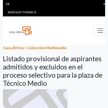
HEADER MENU
Aller au contenu principal
FR
MULTIMEDIA
FAQS
#ÁFRICAESNOTICIA
Lis
SEDE ELECTRÓNICA
Casa África
>
Colección Multimedia
Listado provisional de aspirantes
admitidos y excluidos en el
proceso selectivo para la plaza de
Técnico Medio