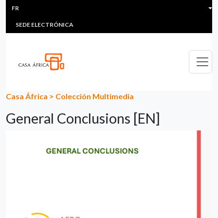
HEADER MENU
Aller au contenu principal
FR
MULTIMEDIA
FAQS
#ÁFRICAESNOTICIA
Lis
SEDE ELECTRÓNICA
Casa África
>
Colección Multimedia
General Conclusions [EN]