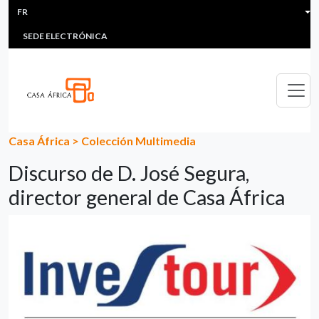
HEADER MENU
Aller au contenu principal
FR
MULTIMEDIA
FAQS
#ÁFRICAESNOTICIA
Lis
SEDE ELECTRÓNICA
Casa África
>
Colección Multimedia
Discurso de D. José Segura,
director general de Casa África