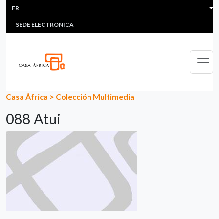
HEADER MENU
Aller au contenu principal
FR
MULTIMEDIA
FAQS
#ÁFRICAESNOTICIA
Lis
SEDE ELECTRÓNICA
Casa África
>
Colección Multimedia
088 Atui