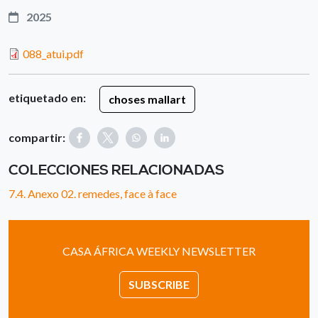
2025
088_atui.pdf
etiquetado en:
choses mallart
compartir:
COLECCIONES RELACIONADAS
7.4. Anexo 02. remedes, face à face
CASA ÁFRICA WEEKLY NEWSLETTER
SUBSCRIBE