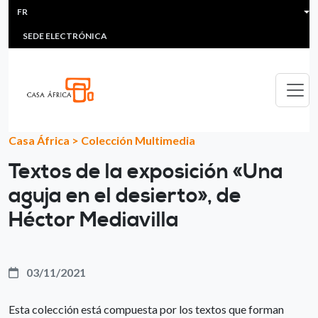
HEADER MENU
Aller au contenu principal
FR
MULTIMEDIA
FAQS
#ÁFRICAESNOTICIA
Lis
SEDE ELECTRÓNICA
Casa África
>
Colección Multimedia
Textos de la exposición «Una
aguja en el desierto», de
Héctor Mediavilla
03/11/2021
Esta colección está compuesta por los textos que forman