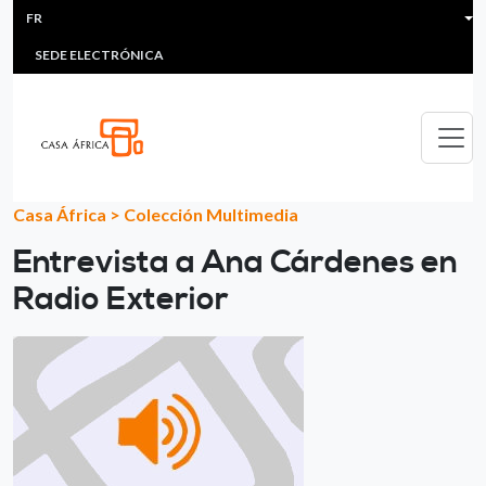
HEADER MENU
Aller au contenu principal
FR
MULTIMEDIA
FAQS
#ÁFRICAESNOTICIA
Lis
SEDE ELECTRÓNICA
Casa África
>
Colección Multimedia
Entrevista a Ana Cárdenes en
Radio Exterior