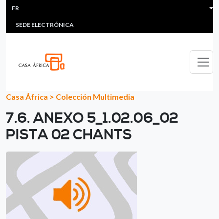
HEADER MENU
Aller au contenu principal
FR
MULTIMEDIA
FAQS
#ÁFRICAESNOTICIA
Lis
SEDE ELECTRÓNICA
Casa África
>
Colección Multimedia
7.6. ANEXO 5_1.02.06_02
PISTA 02 CHANTS