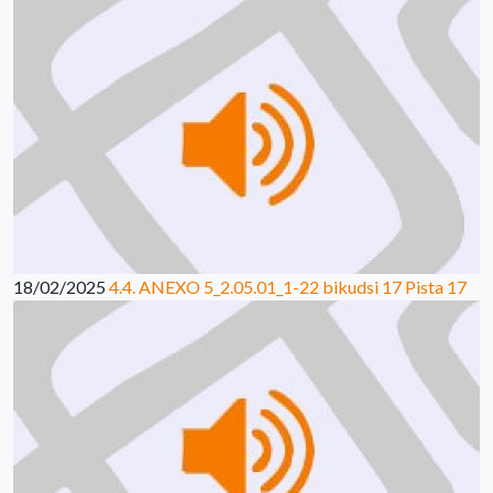
18/02/2025
4.4. ANEXO 5_2.05.01_1-22 bikudsi 17 Pista 17