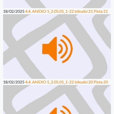
18/02/2025
4.4. ANEXO 5_2.05.01_1-22 bikudsi 21 Pista 21
18/02/2025
4.4. ANEXO 5_2.05.01_1-22 bikudsi 20 Pista 20