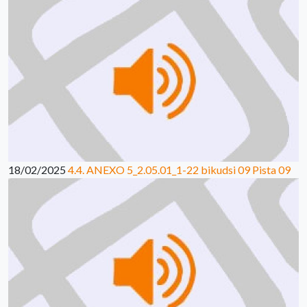
18/02/2025
4.4. ANEXO 5_2.05.01_1-22 bikudsi 09 Pista 09