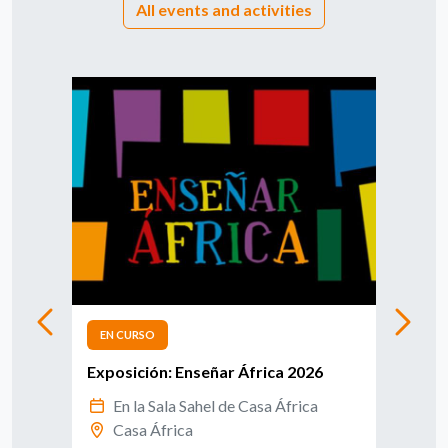
All events and activities
EN CURSO
EN 
Exposición: Enseñar África 2026
Info
afri
En la Sala Sahel de Casa África
Casa África
E