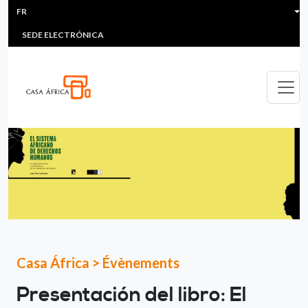
HEADER MENU
Aller au contenu principal
FR
MULTIMEDIA
FAQS
#ÁFRICAESNOTICIA
Lis
SEDE ELECTRÓNICA
Casa África
>
Évènements
Presentación del libro: El