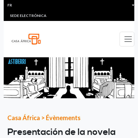
HEADER MENU
Aller au contenu principal
FR
MULTIMEDIA
FAQS
#ÁFRICAESNOTICIA
Lis
SEDE ELECTRÓNICA
Casa África
>
Évènements
Presentación de la novela