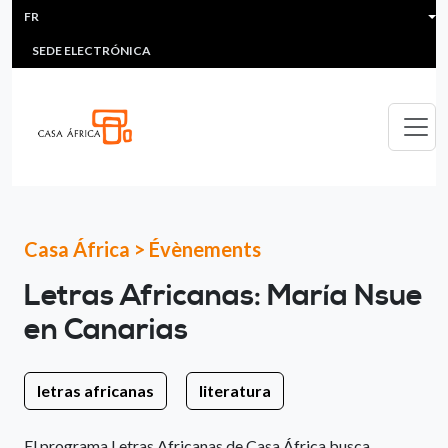
HEADER MENU
Aller au contenu principal
FR
MULTIMEDIA
FAQS
#ÁFRICAESNOTICIA
Lis
SEDE ELECTRÓNICA
Casa África
>
Évènements
Letras Africanas: María Nsue
en Canarias
letras africanas
literatura
El programa Letras Africanas de Casa África busca