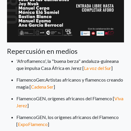
Repercusión en medios
'Afroflamenco', la "buena berza" andaluza-guineana
que impulsa Casa África en Jerez [
La voz del Sur
]
FlamencoGen:Artistas africanos y flamencos creando
magia [
Cadena Ser
]
FlamencoGEN, orígenes africanos del Flamenco [
Viva
Jerez
]
FlamencoGEN, los orígenes africanos del Flamenco
[
ExpoFlamenco
]