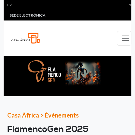
HEADER MENU
Aller au contenu principal
FR
MULTIMEDIA
FAQS
#ÁFRICAESNOTICIA
Lis
SEDE ELECTRÓNICA
Casa África
>
Évènements
FlamencoGen 2025