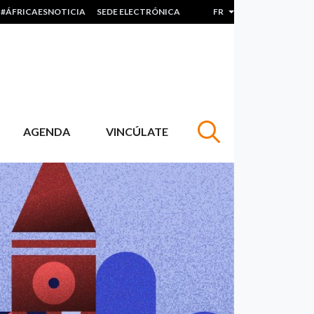
#ÁFRICAESNOTICIA
SEDE ELECTRÓNICA
FR
Lister les actions sup
AGENDA
VINCÚLATE