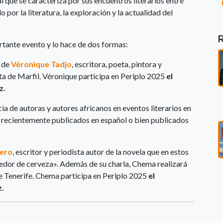
l que se caracteriza por sus encuentros literarios entre
por la literatura, la exploración y la actualidad del
rtante evento y lo hace de dos formas:
 de
Véronique Tadjo
, escritora, poeta, pintora y
ta de Marfil. Véronique participa en Periplo 2025
el
z.
cia de autoras y autores africanos en eventos literarios en
s recientemente publicados en español o bien publicados
ero
, escritor y periodista autor de la novela que en estos
edor de cerveza». Además de su charla, Chema realizará
 de Tenerife. Chema participa en Periplo 2025
el
z.