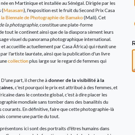
née en Martinique et installée au Sénégal. Dirigée par les
 (
Masasam
), l'exposition est le fruit du Second Prix Casa
e la Biennale de Photographie de Bamako
(Mali). Cet
de la photographie
, constitue une plate-forme
 tout le continent ainsi que de la diaspora sèment leurs
ysage visuel du panorama photographique international.
et accueillie actuellement par Casa África) qui réunit une
ar l'artiste lauréate, ainsi que la publication d'un livre
'une
collection
plus large sur le regard de femmes qui
 D'une part, il cherche à
donner de la visibilité à la
caines
, c'est pourquoi le prix est attribué à des femmes, et
fricaine dans le contexte global, c'est à dire placer les
otographie mondiale sans tomber dans des banalités du
 courants. En définitive, faire que cette photographie-là
ais comme une partie du tout.
présentons ici sont des portraits d'êtres humains dans