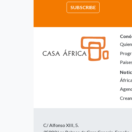
SUBSCRIBE
Conó
Quien
Progr
Paíse
Notic
Áfric
Agen
Crean
C/ Alfonso XIII, 5.