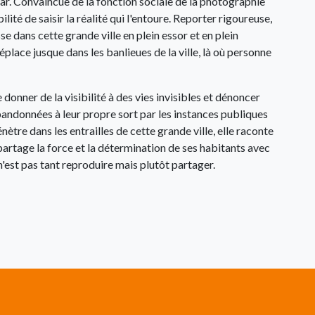
ar. Convaincue de la fonction sociale de la photographie
lité de saisir la réalité qui l'entoure. Reporter rigoureuse,
se dans cette grande ville en plein essor et en plein
place jusque dans les banlieues de la ville, là où personne
 donner de la visibilité à des vies invisibles et dénoncer
bandonnées à leur propre sort par les instances publiques
énètre dans les entrailles de cette grande ville, elle raconte
 partage la force et la détermination de ses habitants avec
'est pas tant reproduire mais plutôt partager.