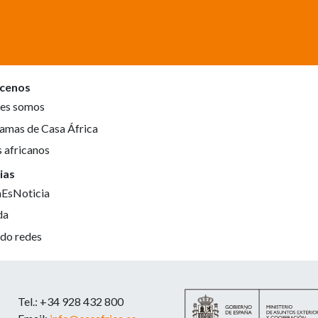
cenos
es somos
amas de Casa África
s africanos
ias
aEsNoticia
da
do redes
Tel.: +34 928 432 800