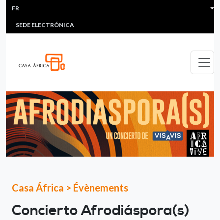
HEADER MENU
Aller au contenu principal
FR
MULTIMEDIA
FAQS
#ÁFRICAESNOTICIA
Lis
SEDE ELECTRÓNICA
Casa África
>
Évènements
Concierto Afrodiáspora(s)