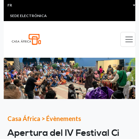
HEADER MENU
Aller au contenu principal
FR
MULTIMEDIA
FAQS
#ÁFRICAESNOTICIA
Lis
SEDE ELECTRÓNICA
Casa África
>
Évènements
Apertura del IV Festival Ci