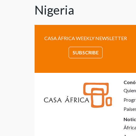
Nigeria
CASA ÁFRICA WEEKLY NEWSLETTER
SUBSCRIBE
Conó
Quien
Progr
Paíse
Notic
Áfric