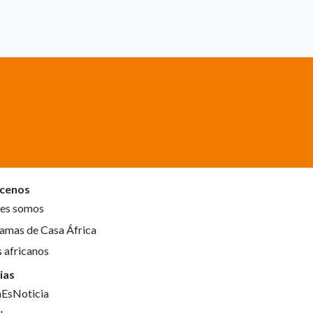
cenos
es somos
amas de Casa África
s africanos
ias
aEsNoticia