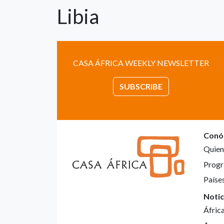
Libia
CASA ÁFRICA WEEKLY NEWSLETTER
SUBSCRIBE
Conó
Quien
Progr
Paíse
Notic
Áfric