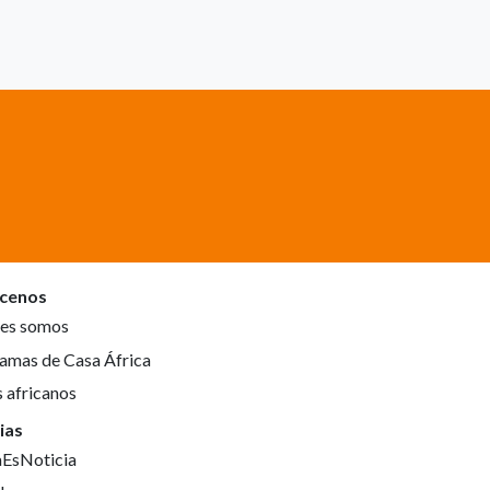
cenos
es somos
amas de Casa África
s africanos
ias
aEsNoticia