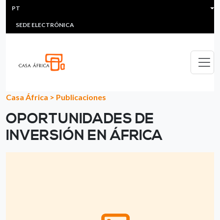
HEADER MENU
Passar para o conteúdo principal
PT
MULTIMEDIA
FAQS
#ÁFRICAESNOTICIA
Lis
SEDE ELECTRÓNICA
Casa África
>
Publicaciones
OPORTUNIDADES DE
INVERSIÓN EN ÁFRICA