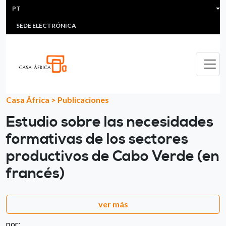
HEADER MENU
Passar para o conteúdo principal
PT
MULTIMEDIA
FAQS
#ÁFRICAESNOTICIA
Lis
SEDE ELECTRÓNICA
Casa África
>
Publicaciones
Estudio sobre las necesidades
formativas de los sectores
productivos de Cabo Verde (en
francés)
ver más
por: