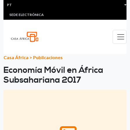
HEADER MENU
Passar para o conteúdo principal
PT
MULTIMEDIA
FAQS
#ÁFRICAESNOTICIA
Lis
SEDE ELECTRÓNICA
Casa África
>
Publicaciones
Economía Móvil en África
Subsahariana 2017