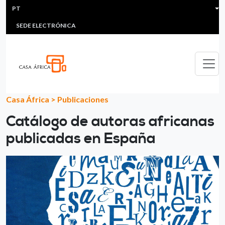
HEADER MENU
Passar para o conteúdo principal
PT
MULTIMEDIA
FAQS
#ÁFRICAESNOTICIA
Lis
SEDE ELECTRÓNICA
Casa África
>
Publicaciones
Catálogo de autoras africanas
publicadas en España