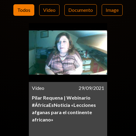
Todos
Video
Documento
Image
Vídeo
29/09/2021
Pilar Requena | Webinario
#ÁfricaEsNoticia​ «Lecciones
afganas para el continente
africano»