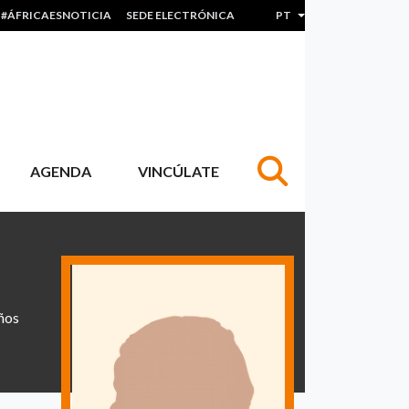
#ÁFRICAESNOTICIA
SEDE ELECTRÓNICA
PT
Lista de ações adicion
AGENDA
VINCÚLATE
iños