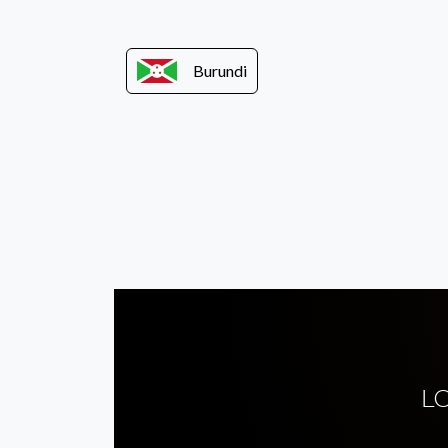
Burundi
L