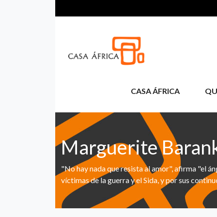
Passar para o conteúdo principal
CASA ÁFRICA
QU
Marguerite Barank
"No hay nada que resista al amor", afirma "el á
víctimas de la guerra y el Sida, y por sus continu