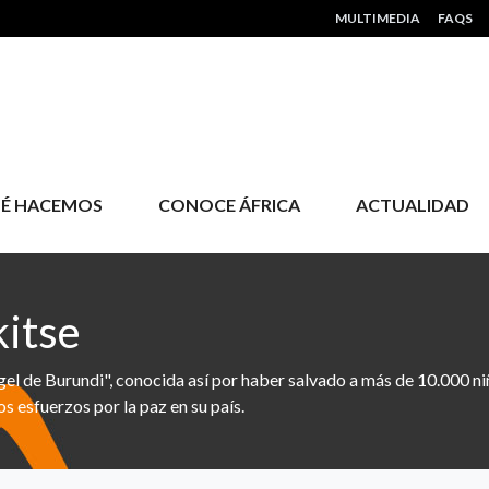
HEADER MENU
MULTIMEDIA
FAQS
É HACEMOS
CONOCE ÁFRICA
ACTUALIDAD
itse
ngel de Burundi", conocida así por haber salvado a más de 10.000 n
os esfuerzos por la paz en su país.