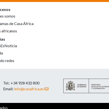
cenos
es somos
amas de Casa África
s africanos
ias
aEsNoticia
da
do redes
Tel.: +34 928 432 800
Email:
info@casafrica.es
vados