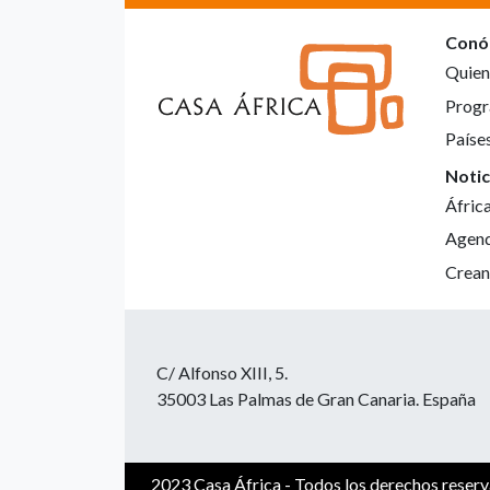
Conó
Quien
Progr
Paíse
Notic
Áfric
Agen
Crean
C/ Alfonso XIII, 5.
35003 Las Palmas de Gran Canaria. España
2023 Casa África - Todos los derechos reser