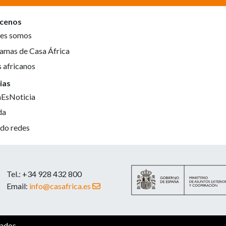
cenos
es somos
amas de Casa África
s africanos
ias
aEsNoticia
da
do redes
Tel.: +34 928 432 800
Email:
info@casafrica.es
vados