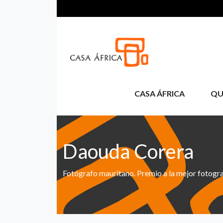
Passar para o conteúdo principal
CASA ÁFRICA
QU
Daouda Corera
Fotógrafo mauritano. Premio a la mejor fotogra