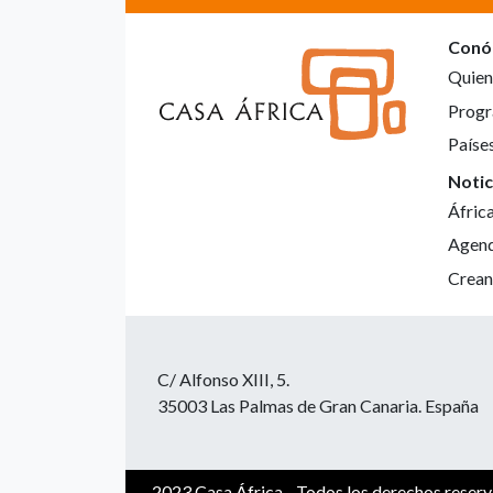
Conó
Quien
Progr
Paíse
Notic
Áfric
Agen
Crean
C/ Alfonso XIII, 5.
35003 Las Palmas de Gran Canaria. España
2023 Casa África - Todos los derechos reser