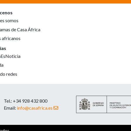
cenos
es somos
amas de Casa África
s africanos
ias
aEsNoticia
da
do redes
Tel.: +34 928 432 800
Email:
info@casafrica.es
vados