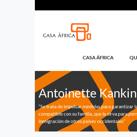
Passar para o conteúdo principal
CASA ÁFRICA
QU
Antoinette Kankin
“Se trata de impulsar medidas para garantizar 
compatible con su familia, que le sirva para perm
Inmigración de otros países occidentales”