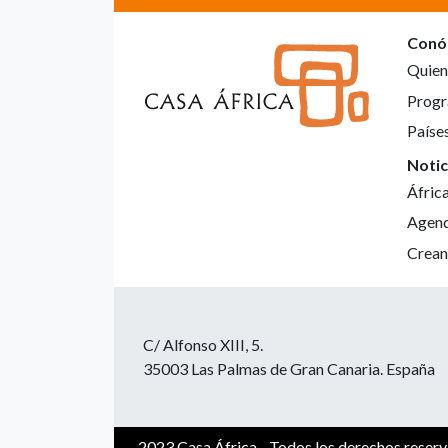
Conó
Quien
Progr
Paíse
Notic
Áfric
Agen
Crean
C/ Alfonso XIII, 5.
35003 Las Palmas de Gran Canaria. España
2023 Casa África - Todos los derechos reser