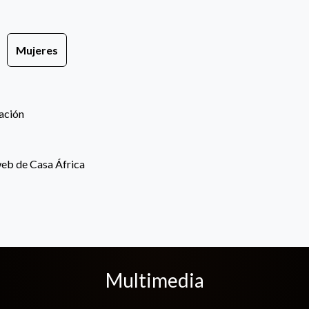
Mujeres
zación
web de Casa África
Multimedia