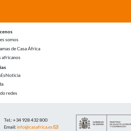
cenos
es somos
amas de Casa África
s africanos
ias
aEsNoticia
da
do redes
Tel.: +34 928 432 800
Email:
info@casafrica.es