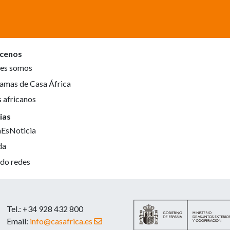
cenos
es somos
amas de Casa África
s africanos
ias
aEsNoticia
da
do redes
Tel.: +34 928 432 800
Email:
info@casafrica.es