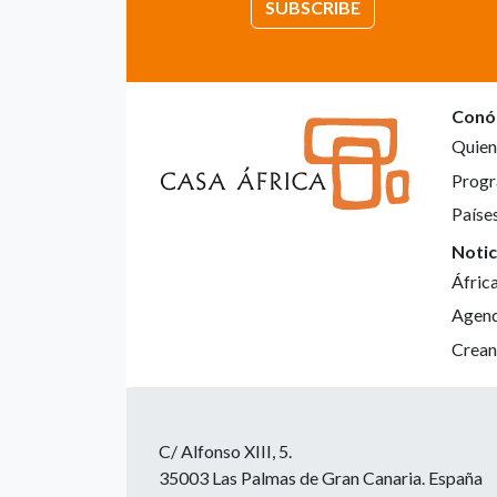
SUBSCRIBE
Conó
Quien
Progr
Paíse
Notic
Áfric
Agen
Crean
C/ Alfonso XIII, 5.
35003 Las Palmas de Gran Canaria. España