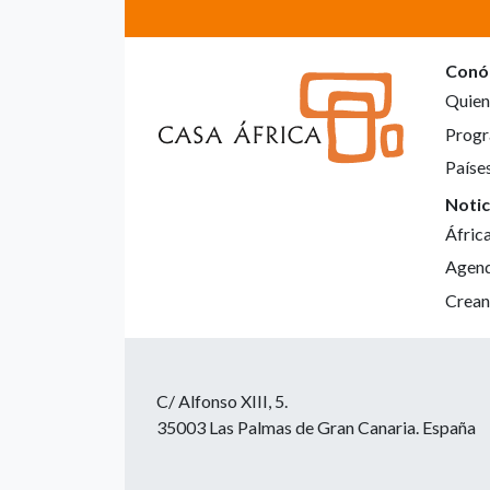
Conó
Quien
Progr
Paíse
Notic
Áfric
Agen
Crean
C/ Alfonso XIII, 5.
35003 Las Palmas de Gran Canaria. España