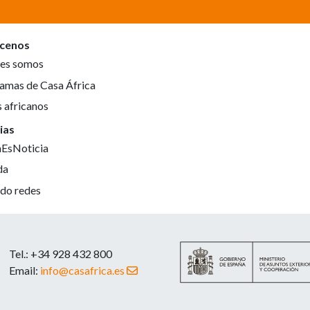
cenos
es somos
amas de Casa África
s africanos
ias
aEsNoticia
da
do redes
Tel.: +34 928 432 800
Email:
info@casafrica.es