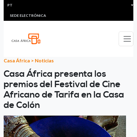
HEADER MENU
Passar para o conteúdo principal
PT
MULTIMEDIA
FAQS
#ÁFRICAESNOTICIA
Lis
SEDE ELECTRÓNICA
Casa África
>
Noticias
Casa África presenta los
premios del Festival de Cine
Africano de Tarifa en la Casa
de Colón