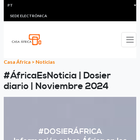
HEADER MENU
Passar para o conteúdo principal
PT
MULTIMEDIA
FAQS
#ÁFRICAESNOTICIA
Lis
SEDE ELECTRÓNICA
Casa África
>
Noticias
#ÁfricaEsNoticia | Dosier
diario | Noviembre 2024