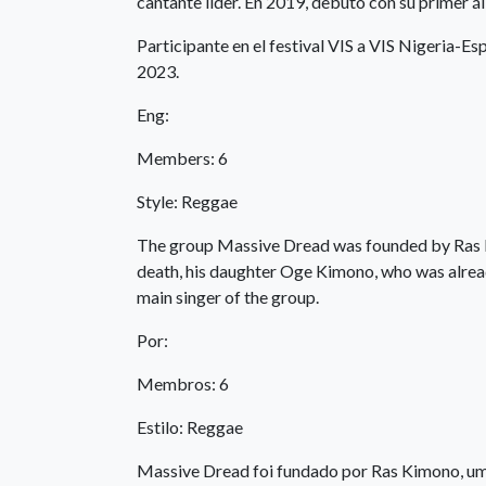
cantante líder. En 2019, debutó con su primer 
Participante en el festival VIS a VIS Nigeria-E
2023.
Eng:
Members: 6
Style: Reggae
The group Massive Dread was founded by Ras Ki
death, his daughter Oge Kimono, who was alread
main singer of the group.
Por:
Membros: 6
Estilo: Reggae
Massive Dread foi fundado por Ras Kimono, um d