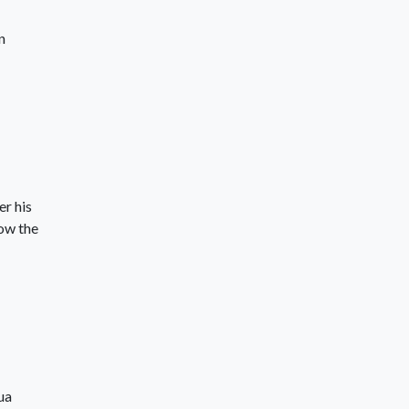
n
r his
now the
ua