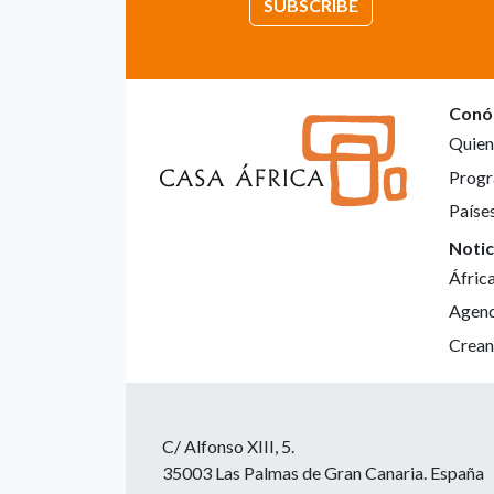
SUBSCRIBE
Conó
Quien
Progr
Paíse
Notic
Áfric
Agen
Crean
C/ Alfonso XIII, 5.
35003 Las Palmas de Gran Canaria. España