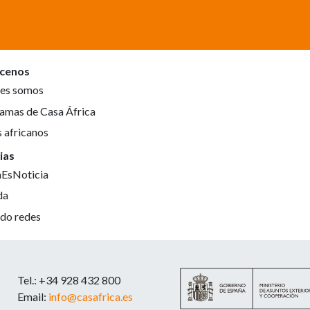
cenos
es somos
amas de Casa África
s africanos
ias
aEsNoticia
da
do redes
Tel.: +34 928 432 800
Email:
info@casafrica.es