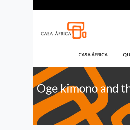
Passar para o conteúdo principal
CASA ÁFRICA
QU
Oge kimono and th