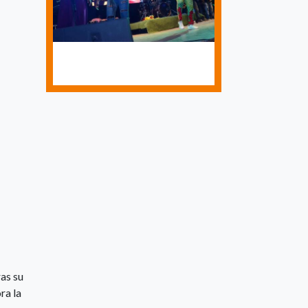
as su
ra la