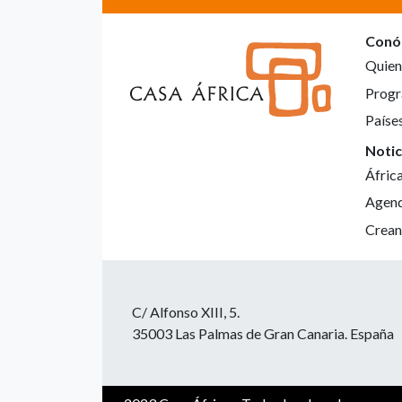
Conó
Quien
Progr
Paíse
Notic
Áfric
Agen
Crean
C/ Alfonso XIII, 5.
35003 Las Palmas de Gran Canaria. España