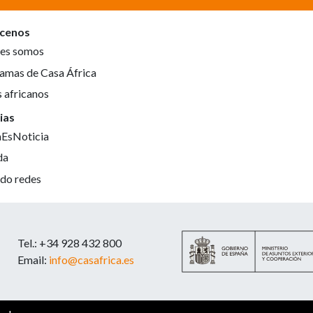
cenos
es somos
amas de Casa África
s africanos
ias
aEsNoticia
da
do redes
Tel.: +34 928 432 800
Email:
info@casafrica.es