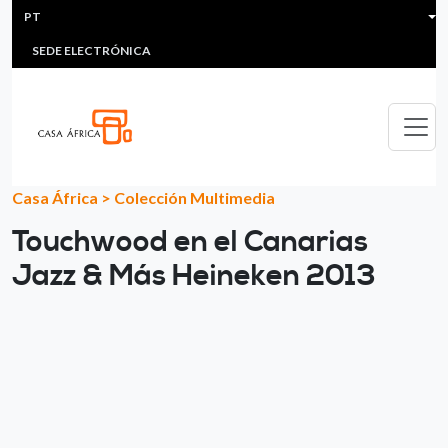
HEADER MENU
Passar para o conteúdo principal
PT
MULTIMEDIA
FAQS
#ÁFRICAESNOTICIA
Lis
SEDE ELECTRÓNICA
Casa África
>
Colección Multimedia
Touchwood en el Canarias
Jazz & Más Heineken 2013