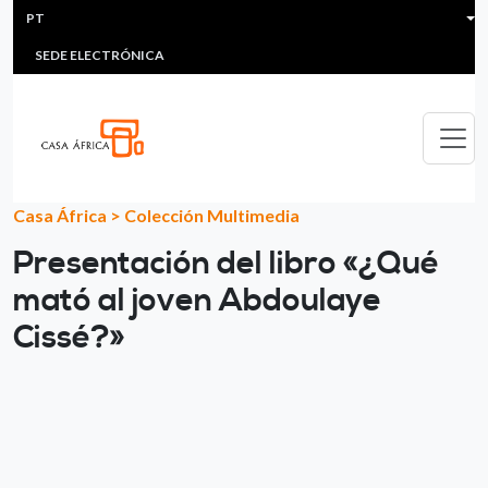
HEADER MENU
Passar para o conteúdo principal
PT
MULTIMEDIA
FAQS
#ÁFRICAESNOTICIA
Lis
SEDE ELECTRÓNICA
Casa África
>
Colección Multimedia
Presentación del libro «¿Qué
mató al joven Abdoulaye
Cissé?»