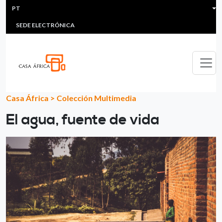
HEADER MENU
Passar para o conteúdo principal
PT
MULTIMEDIA
FAQS
#ÁFRICAESNOTICIA
Lis
SEDE ELECTRÓNICA
Casa África
>
Colección Multimedia
El agua, fuente de vida