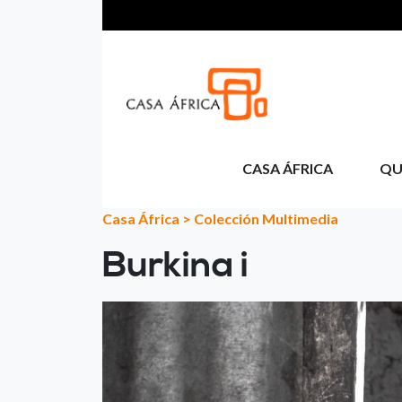
Passar para o conteúdo principal
CASA ÁFRICA
QU
Casa África
>
Colección Multimedia
Burkina i