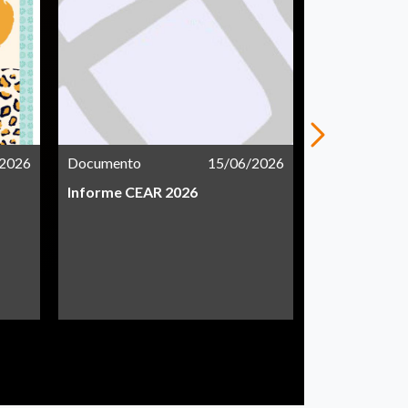
/2026
Documento
15/06/2026
Documento
Informe CEAR 2026
Resumen eje