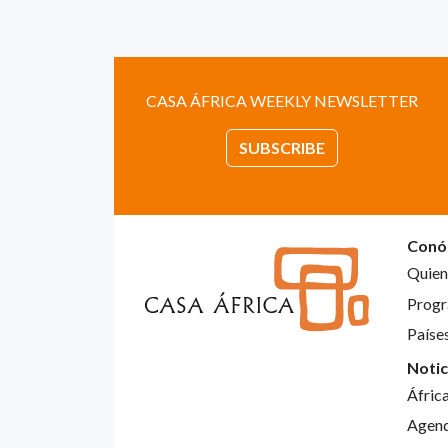
CASA ÁFRICA WEEKLY NEWSLETTER
SUBSCRIBE
Conó
Quien
Progr
Paíse
Notic
Áfric
Agen