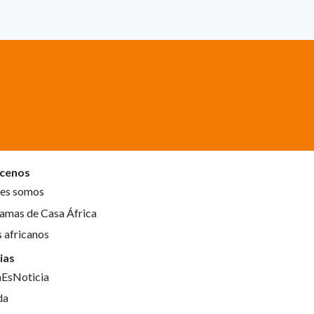
cenos
es somos
amas de Casa África
s africanos
ias
aEsNoticia
da