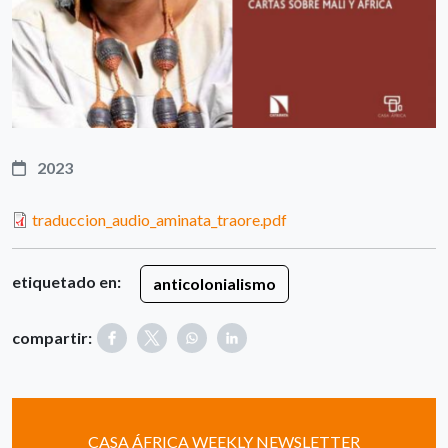
2023
traduccion_audio_aminata_traore.pdf
etiquetado en:
anticolonialismo
compartir:
CASA ÁFRICA WEEKLY NEWSLETTER