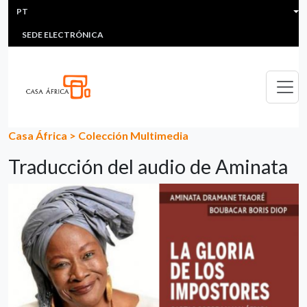
HEADER MENU
Passar para o conteúdo principal
PT
MULTIMEDIA
FAQS
#ÁFRICAESNOTICIA
Lis
SEDE ELECTRÓNICA
Casa África
>
Colección Multimedia
Traducción del audio de Aminata