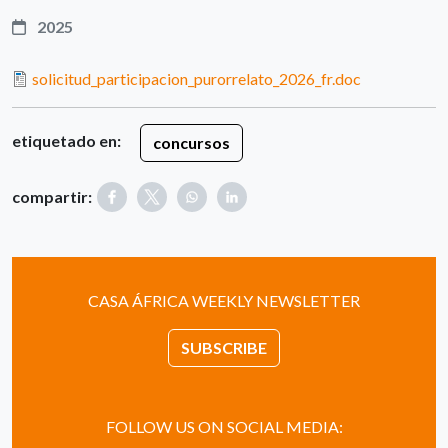
2025
solicitud_participacion_purorrelato_2026_fr.doc
etiquetado en:
concursos
compartir:
CASA ÁFRICA WEEKLY NEWSLETTER
SUBSCRIBE
FOLLOW US ON SOCIAL MEDIA: