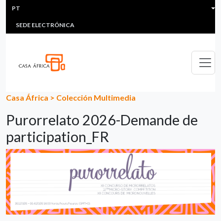
HEADER MENU
Passar para o conteúdo principal
PT
MULTIMEDIA
FAQS
#ÁFRICAESNOTICIA
Lis
SEDE ELECTRÓNICA
Casa África
>
Colección Multimedia
Purorrelato 2026-Demande de
participation_FR