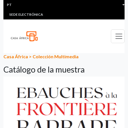
HEADER MENU
Passar para o conteúdo principal
PT
MULTIMEDIA
FAQS
#ÁFRICAESNOTICIA
Lis
SEDE ELECTRÓNICA
Casa África
>
Colección Multimedia
Catálogo de la muestra